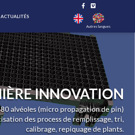
ACTUALITÉS
Autres langues
NIÈRE INNOVATION
480 alvéoles (micro propagation de pin)
sation des process de remplissage, tri,
calibrage, repiquage de plants.