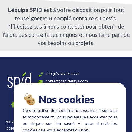
L’équipe SPID
est à votre disposition pour tout
renseignement complémentaire ou devis.
N’hésitez pas à nous contacter pour obtenir de
l’aide, des conseils techniques et nous faire part de
vos besoins ou projets.
+33 (0)2 96 54 66 91
contact@spid-trays.com
4, rue Fulgence Bienvenue 22300 Lannion
Nos cookies
Ce site utilise des cookies nécessaires à son bon
fonctionnement. Vous pouvez les accepter tous
BROCHURE
PLAQUES FORMAT EURO
ou cliquer sur “en savoir +” pour choisir les
CONDITIONNEMENT
PLAQUES FORMAT DANOIS
cookies que vous acceptez ou non.