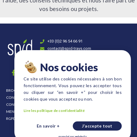
l’aide, des conseils techniques et nous faire part de
vos besoins ou projets.
+33 (0)2 96 54 66 91
contact@spid-trays.com
4, rue Fulgence Bienvenue 22300 Lannion
Nos cookies
Ce site utilise des cookies nécessaires à son bon
fonctionnement. Vous pouvez les accepter tous
BROCHURE
PLAQUES FORMAT EURO
ou cliquer sur “en savoir +” pour choisir les
CONDITIONNEMENT
PLAQUES FORMAT DANOIS
cookies que vous acceptez ou non.
CONDITIONS DE VENTE
PLAQUES FORESTIÈRES ET ARBUSTIVES
Lire les politique de confidentialité
MENTIONS LÉGALES
PLAQUES FRAISES
RGPD
PLAQUES FORMATS DIVERS
En savoir +
J’accepte tout
CAISSES ET SUPPORTS
PALETTE PLASTIQUE
propulsé par
webdeclic