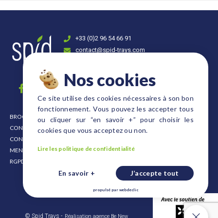
+33 (0)2 96 54 66 91
contact@spid-trays.com
4, rue Fulgence Bienvenue 22300 Lannion
Nos cookies
Ce site utilise des cookies nécessaires à son bon
fonctionnement. Vous pouvez les accepter tous
BROCHURE
PLAQUES FORMAT EURO
ou cliquer sur “en savoir +” pour choisir les
CONDITIONNEMENT
PLAQUES FORMAT DANOIS
cookies que vous acceptez ou non.
CONDITIONS DE VENTE
PLAQUES FORESTIÈRES ET ARBUSTIVES
Lire les politique de confidentialité
MENTIONS LÉGALES
PLAQUES FRAISES
RGPD
PLAQUES FORMATS DIVERS
En savoir +
J’accepte tout
CAISSES ET SUPPORTS
PALETTE PLASTIQUE
propulsé par
webdeclic
Nos cookies
© Spid Trays -
Réalisation agence Be New